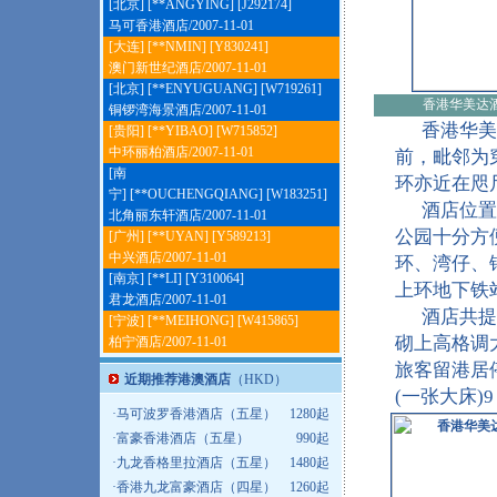
[北京] [**ANGYING] [J292174]
马可香港酒店
/2007-11-01
[大连] [**NMIN] [Y830241]
澳门新世纪酒店
/2007-11-01
[北京] [**ENYUGUANG] [W719261]
香港华美达
铜锣湾海景酒店
/2007-11-01
香港华美达
[贵阳] [**YIBAO] [W715852]
中环丽柏酒店
/2007-11-01
前，毗邻为
[南
环亦近在咫
宁] [**OUCHENGQIANG] [W183251]
酒店位置优
北角丽东轩酒店
/2007-11-01
公园十分方
[广州] [**UYAN] [Y589213]
中兴酒店
/2007-11-01
环、湾仔、
[南京] [**LI] [Y310064]
上环地下铁
君龙酒店
/2007-11-01
酒店共提供
[宁波] [**MEIHONG] [W415865]
砌上高格调
柏宁酒店
/2007-11-01
旅客留港居停
近期推荐港澳酒店
（HKD）
(一张大床)
·
马可波罗香港酒店（五星）
1280起
·
富豪香港酒店（五星）
990起
·
九龙香格里拉酒店（五星）
1480起
·
香港九龙富豪酒店（四星）
1260起