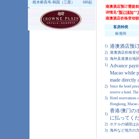
·
梧木桥高爷-韩国（三星）
680起
港澳酒店预订需提前
详情见“
预订须知
”“
港澳酒店价格变动较
客房种类
标准间
港澳酒店预订
1)
2)
港澳酒店价格变动
3)
海外及港澳台地区
1)
Advance paymen
Macao while pa
made directly a
2)
Since the hotel pri
reserve a hotel. Th
3)
Hotel reservations c
Hongkong, Macao a
香港/澳门の
1)
に払ってくだ
2)
ホテルの値段はお
3)
海外など地方の方