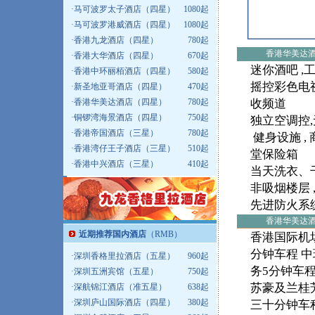
·
马可波罗太子酒店（四星）
1080起
·
马可波罗港威酒店（四星）
1080起
·
香港九龙酒店（四星）
780起
香港华美达
·
香港大华酒店（四星）
670起
迷你酒吧 ,
·
香港中环丽栢酒店（四星）
580起
摇控彩色电视
·
新圣地亚哥酒店（四星）
470起
·
香港华美达酒店（四星）
780起
收频道
·
铜锣湾海景酒店（四星）
750起
独立空调控,
·
香港帝国酒店（三星）
780起
健身设施 , 
·
香港湾仔王子酒店（三星）
510起
堂保险箱
·
香港中兴酒店（三星）
410起
当天洗衣、干衣
非吸烟楼层 
先进防火系
香港华美达
近期推荐国内酒店
（RMB）
香港国际机场
分钟车程 
·
深圳香格里拉酒店（五星）
960起
务5分钟车程
·
深圳五洲宾馆（五星）
750起
苏豪及兰桂
·
深航锦江酒店（准五星）
638起
·
深圳庐山国际酒店（四星）
380起
三十分钟车