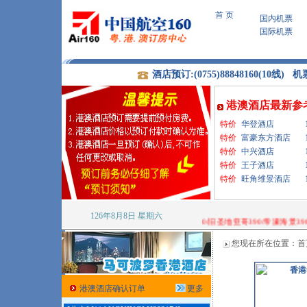
首 页
国内机票
繁體
国际机票
酒店预订:(0755)88848160(10线) 机票
港澳酒店最新参
特价
华登酒店
特价
富豪东方酒店
特价
中兴酒店
特价
王子酒店
特价
旺角维景酒店
126年8月8日
星期六
十.一黄金周特别推荐特价香港酒店:新圣地亚哥490/旧圣地亚哥390/帝濠海景390/
您现在所在位置：
首
港澳酒店确认订单
更多