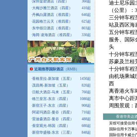
·
深圳金碧酒店（四星）
360起
迪士尼乐园
·
大梅沙雅兰酒店（四星）
410起
（公里）：
·
丹枫白露酒店（准四星）
640起
三分钟车程
·
花园格兰云天（准四星）
625起
站及西区海
·
东华假日酒店（准四星）
803起
五分钟车程
·
海阔·凌海酒店（准四星）
330起
服务、国际
头
十分钟车程
苏豪及兰桂
十分钟车程
近期推荐国际酒店
（RMB）
由机场乘城巴
·
香格里拉-新加坡（五星）
1450起
西
·
茂昌阁-新加坡（五星）
820起
离香港火车
·
日航大酒店-马来（五星）
760起
离市中心距离
·
格兰皇宫-东京（四星）
1080起
周围景观：
·
新宿王子-东京（四星）
908起
·
阿诺玛酒店-曼谷（四星）
710起
香港华美达
·
雷迪森酒店-曼谷（四星）
488起
宾馆可接受信用
·
蚕室观光-韩国（四星）
680起
国际信用卡万事达(M
·
新宿华盛顿-东京（三星）
848起
国际信用卡