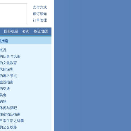
支付方式
预订须知
订单管理
国际机票
咨询
签证
/
旅游
圳指南
概况
的历史与风俗
的文化教育
代的深圳
的著名景点
旅游指南
的交通
美食
购物
休闲与酒吧
住宿酒店指南
日常生活之锦囊
的公交线路