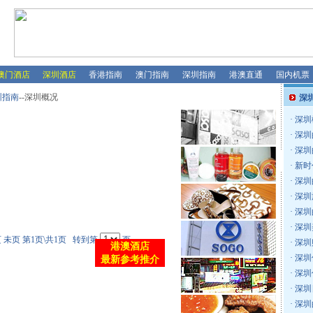
澳门酒店
深圳酒店
香港指南
澳门指南
深圳指南
港澳直通
国内机票
圳指南
--深圳概况
深
·
深圳
·
深圳
·
深圳
·
新时
·
深圳
·
深圳
·
深圳
·
深圳
 未页 第1页\共1页 转到第
页
·
深圳
港澳酒店
·
深圳
最新参考推介
·
深圳
·
深圳
·
深圳