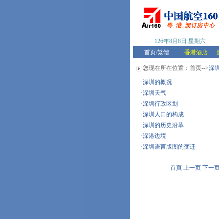
126年8月8日
星期六
首页
/
繁體
香港酒店
您现在所在位置：
首页
-->
深
·
深圳的概况
·
深圳天气
·
深圳行政区划
·
深圳人口的构成
·
深圳的历史沿革
·
深港边境
·
深圳语言版图的变迁
首頁 上一页 下一页