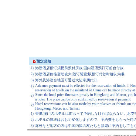
预定须知
1)
港澳酒店预订须提前预付房款;国内酒店预订可前台付款.
2)
港澳酒店价格变动较大,随订随查;以预订付款时确认为准.
3)
海外及港澳台地区可通过大陆亲朋代订.
Advance payment must be effected for the reservation of hotels in H
1)
reservation of hotels on the mainland of China can be made directly at 
Since the hotel price fluctuates greatly in Hongkong and Macao, you h
2)
a hotel. The price can be only confirmed by reservation at payment.
Hotel reservations can be also made by your relatives or friends on th
3)
Hongkong, Macao and Taiwan.
1)
香港/澳门のホテルは前もって予約しなければならない。お支
2)
ホテルの値段はおおく変化しますので、予約費をもらった時の
3)
海外など地方の方は中国内陸の友たちと親戚に予約をしてもら