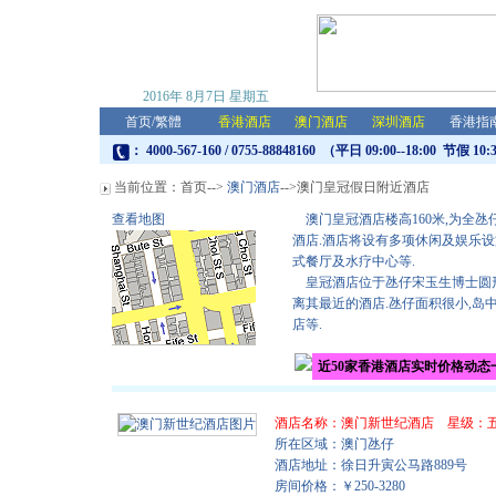
2016年
8月7日
星期五
首页
/
繁體
香港酒店
澳门酒店
深圳酒店
香港指
： 4000-567-160 / 0755-88848160 （平日 09:00--18:00 节假 10:
当前位置：
首页
-->
澳门酒店
-->澳门皇冠假日附近酒店
查看地图
澳门皇冠酒店楼高160米,为全氹
酒店.酒店将设有多项休闲及娱乐设
式餐厅及水疗中心等.
皇冠酒店位于氹仔宋玉生博士圆形
离其最近的酒店.氹仔面积很小,岛
店等.
近50家香港酒店实时价格动态
酒店名称：
澳门新世纪酒店
星级：
所在区域：澳门氹仔
酒店地址：徐日升寅公马路889号
房间价格：￥250-3280