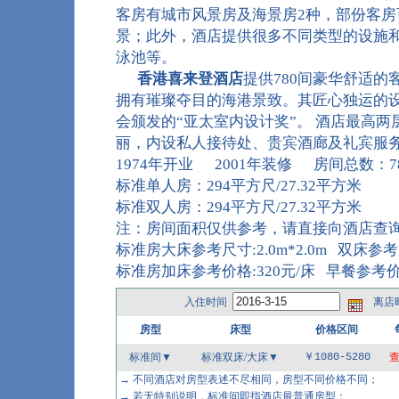
客房有城市风景房及海景房2种，部份客房
景；此外，酒店提供很多不同类型的设施
泳池等。
香港喜来登酒店
提供780间豪华舒适
拥有璀璨夺目的海港景致。其匠心独运的
会颁发的“亚太室内设计奖”。 酒店最高
丽，内设私人接待处、贵宾酒廊及礼宾服
1974年开业 2001年装修 房间总数：7
标准单人房：294平方尺/27.32平方米
标准双人房：294平方尺/27.32平方米
注：房间面积仅供参考，请直接向酒店查
标准房大床参考尺寸:2.0m*2.0m 双床参考尺寸
标准房加床参考价格:320元/床 早餐参考价格
入住时间
离店
房型
床型
价格区间
标准间▼
标准双床/大床
▼
￥1080-5280
→ 不同酒店对房型表述不尽相同，房型不同价格不同；
→ 若无特别说明，标准间即指酒店最普通房型；