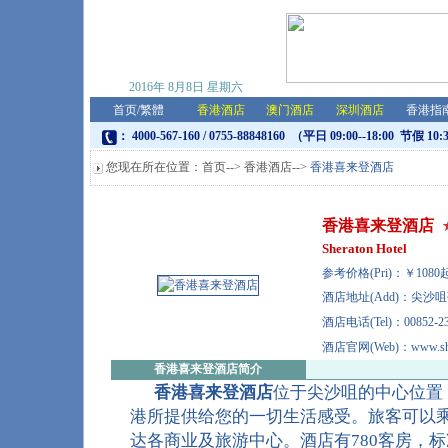
2016年
8月8日
星期六
首页
/
繁體
香港酒店
澳门酒店
深圳酒店
香港指
： 4000-567-160 / 0755-88848160 （平日 09:00--18:00 节假 10:
您现在所在位置：
首页
-->
香港酒店
-->
香港喜来登酒店
香港喜来登酒店
Sheraton Hotel
参考价格(Pri)：￥10
酒店地址(Add)：尖沙
酒店电话(Tel)：00852-23
酒店官网(Web)：www.shera
香港喜来登酒店
简介
香港喜来登酒店
位于尖沙咀的中心位置
港所提供给您的一切生活感受。旅客可以
达各商业及旅游中心。酒店有780客房，标准