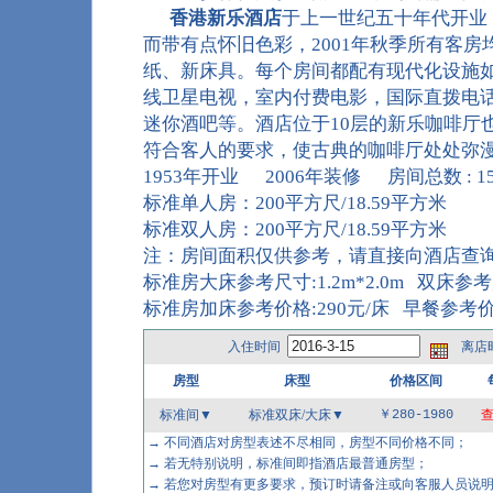
香港新乐酒店
于上一世纪五十年代开业，
而带有点怀旧色彩，2001年秋季所有客
纸、新床具。每个房间都配有现代化设施
线卫星电视，室内付费电影，国际直拨电
迷你酒吧等。酒店位于10层的新乐咖啡厅
符合客人的要求，使古典的咖啡厅处处弥
1953年开业 2006年装修 房间总数 : 1
标准单人房：200平方尺/18.59平方米
标准双人房：200平方尺/18.59平方米
注：房间面积仅供参考，请直接向酒店查
标准房大床参考尺寸:1.2m*2.0m 双床参考尺寸
标准房加床参考价格:290元/床 早餐参考价格
入住时间
离店
房型
床型
价格区间
标准间▼
标准双床/大床
▼
￥280-1980
→ 不同酒店对房型表述不尽相同，房型不同价格不同；
→ 若无特别说明，标准间即指酒店最普通房型；
→ 若您对房型有更多要求，预订时请备注或向客服人员