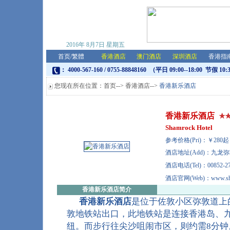
2016年
8月7日
星期五
首页
/
繁體
香港酒店
澳门酒店
深圳酒店
香港指
： 4000-567-160 / 0755-88848160 （平日 09:00--18:00 节假 10:
您现在所在位置：
首页
-->
香港酒店
-->
香港新乐酒店
香港新乐酒店
Shamrock Hotel
参考价格(Pri)：￥28
酒店地址(Add)：九龙弥
酒店电话(Tel)：00852-27
酒店官网(Web)：www.shamr
香港新乐酒店
简介
香港新乐酒店
是位于佐敦小区弥敦道上
敦地铁站出口，此地铁站是连接香港岛、
纽。而步行往尖沙咀闹市区，则约需8分钟