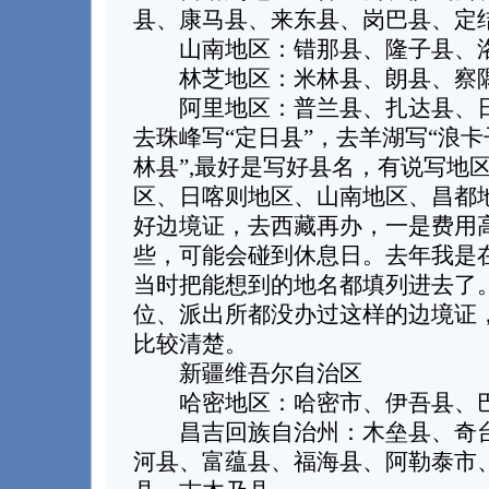
县、康马县、来东县、岗巴县、定
山南地区：错那县、隆子县、洛
林芝地区：米林县、朗县、察隅
阿里地区：普兰县、扎达县、日
去珠峰写“定日县”，去羊湖写“浪卡
林县”,最好是写好县名，有说写地
区、日喀则地区、山南地区、昌都
好边境证，去西藏再办，一是费用
些，可能会碰到休息日。去年我是
当时把能想到的地名都填列进去了
位、派出所都没办过这样的边境证
比较清楚。
新疆维吾尔自治区
哈密地区：哈密市、伊吾县、
昌吉回族自治州：木垒县、奇台
河县、富蕴县、福海县、阿勒泰市