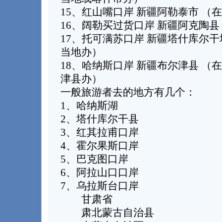
15、红山嘴口岸 新疆阿勒泰市 （
16、阔勒买过货口岸 新疆阿克陶县
17、托可满苏口岸 新疆塔什库尔干
当地办）
18、哈纳斯口岸 新疆布尔津县 （
津县办）
一般旅游者去的地方有几个：
1、哈纳斯湖
2、塔什库尔干县
3、红其拉甫口岸
4、霍尔果斯口岸
5、巴克图口岸
6、阿拉山口口岸
7、乌拉斯台口岸
甘肃省
肃北蒙古自治县