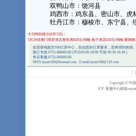
双鸭山市：饶河县
鸡西市：鸡东县、密山市、虎
牡丹江市：穆棱市、东宁县、
今日特别推介(6月1日)：
5月29日澳门维景酒店暂有房820元/间晚 格兰酒店630元/间晚 观塘丽
欢迎致电航空160订房中心，告知您的订房要求，您将得到热情
预订专线:0755-88848160 (平日09:00-18:00 节假 09:30-16:30 )
售后客服:0755-88848148
MSN:
myair160@hotmail.com
E-mail:
myair160@126.com
| 
Copyright
ICP: 客服中心邮箱:
myai