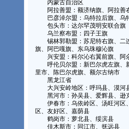
内蒙古自治区
阿拉善盟：额济纳旗、阿拉善右
巴彦淖尔盟：乌特拉后旗、乌
包头市：达尔罕茂明安联合旗
乌兰察布盟：四子王旗
锡林郭勒盟：苏尼特右旗、二连
旗、阿巴嘎旗、东乌珠穆沁旗
兴安盟：科尔沁右翼前旗、阿
呼伦贝尔盟：新巴尔虎左旗、新
里市、陈巴尔虎旗、额尔古纳市
黑龙江省
大兴安岭地区：呼玛县、漠河
黑河市：孙吴县、爱辉县、逊
伊春市：乌依岭区、汤旺河区、
区、友好区、嘉荫县
鹤岗市：萝北县、绥滨县
佳木斯市：同江市、抚远县