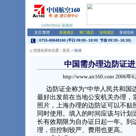
126年8月6日
星期四
首页
/
繁體
香港酒店
澳门酒店
深圳酒店
香港指南
：
0755-88848160
(平日
09:00
--
18:00
节假
09:30
--
16:30
)
您现在所在位置：
首页
-->
旅游
中国需办理边防证进
http://www.air160.com 200
边防证全称为“中华人民共和国边
最好出发前在当地公安机关办理，
照片，上海办理的边防证可以不贴
同时使用。填入的时间应该与计划
长有效期限为自办证日起一年。到
理，但控制较严、费用也更高。