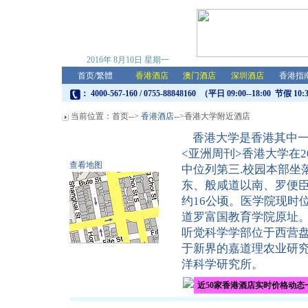
2016年
8月10日
星期一
首页
/
繁體
香港酒店
澳门酒店
深圳酒店
香港指
： 4000-567-160 / 0755-88848160 （平日 09:00--18:00 节假 10:
当前位置：
首页
-->
香港酒店
-->香港大学附近酒店
香港大学是香港其中一
<亚洲周刊>香港大学在2
查看地图
中位列第三.校园本部坐
东、般咸道以南、罗便
约16公顷。医学院现时
道罗富国教育学院原址
听觉科学学部位于西营
于新界的嘉道理农业研
洋科学研究所。
近50家香港酒店实时价格动态