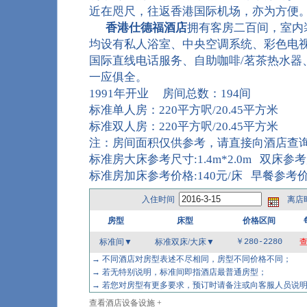
近在咫尺，往返香港国际机场，亦为方便
香港仕德福酒店
拥有客房二百间，室内
均设有私人浴室、中央空调系统、彩色电
国际直线电话服务、自助咖啡/茗茶热水器
一应俱全。
1991年开业 房间总数：194间
标准单人房：220平方呎/20.45平方米
标准双人房：220平方呎/20.45平方米
注：房间面积仅供参考，请直接向酒店查
标准房大床参考尺寸:1.4m*2.0m 双床参考尺寸
标准房加床参考价格:140元/床 早餐参考价格
入住时间
离店
房型
床型
价格区间
标准间▼
标准双床/大床
▼
￥280-2280
→ 不同酒店对房型表述不尽相同，房型不同价格不同；
→ 若无特别说明，标准间即指酒店最普通房型；
→ 若您对房型有更多要求，预订时请备注或向客服人员
查看酒店设备设施 +