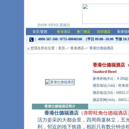
2016年
8月9日
星期日
首页
/
繁體
香港酒店
澳门酒店
深圳酒店
香港指
： 4000-567-160 / 0755-88848160 （平日 09:00--18:00 节假 10:
您现在所在位置：
首页
-->
香港酒店
-->
香港仕德福酒店
香港仕德福酒店
Stanford Hotel
参考价格(Pri)：￥28
酒店地址(Add)：旺角鼓
酒店电话(Tel)：00852-27
酒店官网(Web)：00852-2
香港仕德福酒店
简介
香港仕德福酒店
（
亦即旺角仕德福酒店
活力姿采的大都会里，四周商厦林立，五
利，邻近的地下铁路，相距只有数分钟步