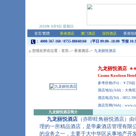
2016年
8月9日
星期日
首页
/
繁體
香港酒店
澳门酒店
深圳酒店
香港指
： 4000-567-160 / 0755-88848160 （平日 09:00--18:00 节假 10:
您现在所在位置：
首页
-->
香港酒店
-->
九龙丽悦酒店
九龙丽悦酒店
Cosmo Kowloon Hote
参考价格(Pri)：￥25
酒店地址(Add)：大角咀
酒店电话(Tel)：0852-398
酒店官网(Web)：www.cos
九龙丽悦酒店
简介
九龙丽悦酒店
（亦即旺角丽悦酒店）由
理的一所精品酒店，是帝豪酒店管理有限
的业务之一，主要于大中华区从事地产开