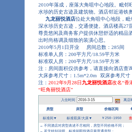
2010年落成，座落大角咀中心地段。毗
水埗的历史古迹及建筑物。酒店邻近港铁
九龙丽悦酒店
位处大角咀中心地段，毗
深水埗历史古迹，交通便捷。酒店楼高27层
尊贵悠闲及商务客户提供休憩舒适的精品
出时尚格调及细致的装潢心思。
2010年5月1日开业 房间总数：285间
标准单人房：200平方尺/18.59平方米
标准双人房：200平方尺/18.59平方米
注：房间面积仅供参考，请直接向酒店查
大床参考尺寸：1.5m*2.0m 双床参考尺寸：1
注：
2012年9月28日
九龙丽悦酒店
改名“香
“旺角丽悦酒店”
入住时间
离店
房型
床型
价格区间
标准间▼
标准双床/大床
▼
￥250-1950
→ 不同酒店对房型表述不尽相同，房型不同价格不同；
→ 若无特别说明，标准间即指酒店最普通房型；