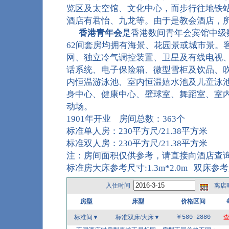
览区及太空馆、文化中心，而步行往地铁
酒店有君怡、九龙等。由于是教会酒店，
香港青年会
是香港数间青年会宾馆中级数
62间套房均拥有海景、花园景或城市景。
网、独立冷气调控装置、卫星及有线电视
话系统、电子保险箱、微型雪柜及饮品、
内恒温游泳池、室内恒温嬉水池及儿童泳池
身中心、健康中心、壁球室、舞蹈室、室
动场。
1901年开业 房间总数：363个
标准单人房：230平方尺/21.38平方米
标准双人房：230平方尺/21.38平方米
注：房间面积仅供参考，请直接向酒店查
标准房大床参考尺寸:1.3m*2.0m 双床参考尺寸
入住时间
离店
房型
床型
价格区间
标准间▼
标准双床/大床
▼
￥580-2880