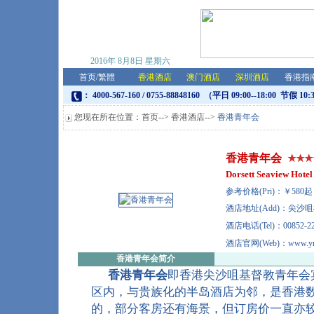
2016年
8月8日
星期六
首页
/
繁體
香港酒店
澳门酒店
深圳酒店
香港指
： 4000-567-160 / 0755-88848160 （平日 09:00--18:00 节假 10:
您现在所在位置：
首页
-->
香港酒店
-->
香港青年会
香港青年会
Dorsett Seaview Hotel
参考价格(Pri)：￥58
酒店地址(Add)：尖沙
酒店电话(Tel)：00852-22
酒店官网(Web)：www.ymca
香港青年会
简介
香港青年会
即
香港尖沙咀基督教青年会
区内，与贵族化的半岛酒店为邻，是香港
的，部分客房还有海景，但订房价一直亦