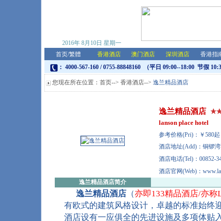
2016年
8月10日
星期一
首页
/
繁體
香港酒店
澳门酒店
深圳酒店
香港指
： 4000-567-160 / 0755-88848160 （平日 09:00--18:00 节假 10:
您现在所在位置：
首页
-->
香港酒店
-->
逸兰精品酒店
逸兰精品酒店
lanson place hotel
参考价格(Pri)：￥58
酒店地址(Add)：铜锣湾
酒店电话(Tel)：00852-34
酒店官网(Web)：www.lans
逸兰精品酒店
简介
逸兰精品酒店
（
亦即133精品酒店/亦称LA
有欧式的建筑风格设计，卓越的标准始终
酒店
设有一应俱全的先进设施及多项体贴