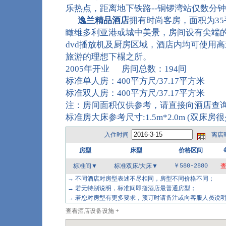
乐热点，距离地下铁路--铜锣湾站仅数分
逸兰精品酒店
拥有时尚客房，面积为35
瞰维多利亚港或城中美景，房间设有尖端
dvd播放机及厨房区域，酒店内均可使用
旅游的理想下榻之所。
2005年开业
房间总数：194间
标准单人房：400平方尺/37.17平方米
标准双人房：400平方尺/37.17平方米
注：房间面积仅供参考，请直接向酒店查
标准房大床参考尺寸:1.5m*2.0m (双床房很
入住时间
离店
房型
床型
价格区间
标准间▼
标准双床/大床
▼
￥580-2880
→ 不同酒店对房型表述不尽相同，房型不同价格不同；
→ 若无特别说明，标准间即指酒店最普通房型；
→ 若您对房型有更多要求，预订时请备注或向客服人员
查看酒店设备设施 +